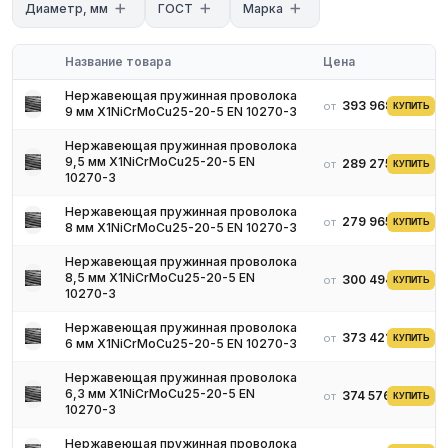
Диаметр, мм
ГОСТ
Марка
Название товара
Цена
Нержавеющая пружинная проволока
393 968 ₽
от
КУПИТЬ
9 мм X1NiCrMoCu25-20-5 EN 10270-3
Нержавеющая пружинная проволока
9,5 мм X1NiCrMoCu25-20-5 EN
289 275 ₽
от
КУПИТЬ
10270-3
Нержавеющая пружинная проволока
279 965 ₽
от
КУПИТЬ
8 мм X1NiCrMoCu25-20-5 EN 10270-3
Нержавеющая пружинная проволока
8,5 мм X1NiCrMoCu25-20-5 EN
300 494 ₽
от
КУПИТЬ
10270-3
Производство
Нержавеющая пружинная проволока
373 421 ₽
от
КУПИТЬ
6 мм X1NiCrMoCu25-20-5 EN 10270-3
В производственных процессах задействованы 4 типа шнура -
нагартованная, вязальная, сварочная и пружинная. При этом,
Нержавеющая пружинная проволока
использование неподходящей нержавеющей проволоки
6,3 мм X1NiCrMoCu25-20-5 EN
374 576 ₽
от
КУПИТЬ
скажется на вашей работе не лучшим образом . Это также и
10270-3
грубое нарушени техники безопасности.
Нержавеющая пружинная проволока