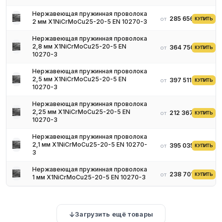
Нержавеющая пружинная проволока
Маркировка
285 656 ₽
от
КУПИТЬ
2 мм X1NiCrMoCu25-20-5 EN 10270-3
В маркировании должна быть следующая информация:
Нержавеющая пружинная проволока
2,8 мм X1NiCrMoCu25-20-5 EN
364 750 ₽
от
КУПИТЬ
технические свойства;
10270-3
химическая структура;
Нержавеющая пружинная проволока
способ шлифования.
2,5 мм X1NiCrMoCu25-20-5 EN
397 511 ₽
от
КУПИТЬ
Нужно аккуратно обращаться с материаламом, перевозить в
10270-3
крытом транспорте. Хранить на складе при плюсовой
Нержавеющая пружинная проволока
температуре.
2,25 мм X1NiCrMoCu25-20-5 EN
212 367 ₽
от
КУПИТЬ
10270-3
Области применения
Нержавеющая пружинная проволока
2,1 мм X1NiCrMoCu25-20-5 EN 10270-
395 035 ₽
от
Сферы применения проволок из нержавеющей стали:
КУПИТЬ
3
Электроника - используется для создания соединений,
Нержавеющая пружинная проволока
где требуется стойкость к высоким температурам.
238 701 ₽
от
КУПИТЬ
1 мм X1NiCrMoCu25-20-5 EN 10270-3
Пищепром - взаимодействие материала с продуктами
питания из-за повышенной гигиеничности.
Медицина - в хирургических инструментах применяются
Загрузить ещё товары
тонкие нержавеющие проволоки.