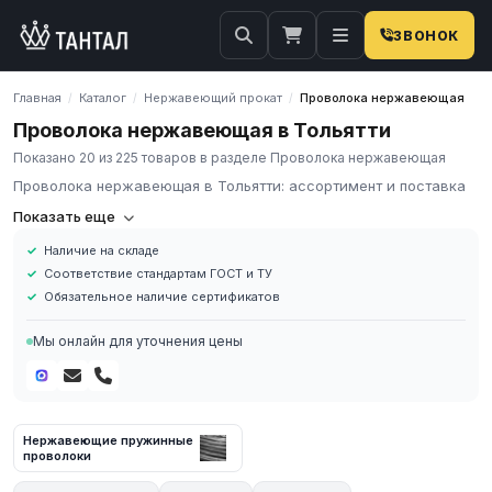
ЗВОНОК
Главная
Каталог
Нержавеющий прокат
Проволока нержавеющая
/
/
/
Проволока нержавеющая в Тольятти
Показано 20 из 225 товаров в разделе Проволока нержавеющая
Проволока нержавеющая в Тольятти: ассортимент и поставка
Нержавеющий проволоки
Показать еще
Наличие на складе
Нержавеюшая проволока – это изделие металлического
Соответствие стандартам ГОСТ и ТУ
проката сечения малого диаметра ( от 0.2 до 7.5 мм). Продукт
Обязательное наличие сертификатов
технологии холодного волочения и горячей протяжки, после
которой превращается в длинную жаростойкую стальную
Мы онлайн для уточнения цены
нитьКак правило, для заготовок используют стали марки:
20Х13, 40Х13, 20Х13, 12Х13, 17Х18Н9, 12Х18Н9 и другие.
Регламентирующий стандарт - ГОСТ 1814- 72. Очень
распространена в производственных сферах, от нефтяного
оборудования до высокоточных хирургических инструментов, а
Нержавеющие пружинные
проволоки
также в пищевой промышленности за счёт гигиенических
качеств.