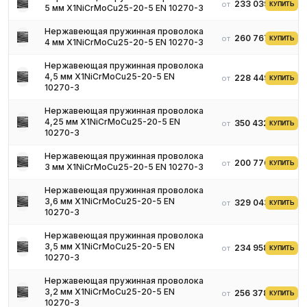
Так, окисленный шнур может быть применен вами в
233 039 ₽
от
КУПИТЬ
5 мм X1NiCrMoCu25-20-5 EN 10270-3
электрических приборах, так как очень хорошо проводит ток.
Плюсы не подающейся коррозии проволоки:
Нержавеющая пружинная проволока
260 767 ₽
от
КУПИТЬ
4 мм X1NiCrMoCu25-20-5 EN 10270-3
Устойчива экстремальному термическому воздействию.
Нержавеющая пружинная проволока
Воздействие высоких температур на материал не ведёт к
4,5 мм X1NiCrMoCu25-20-5 EN
228 449 ₽
от
КУПИТЬ
высвобождению нежелательных химических элементов.
10270-3
Не поддается окислению.
Нержавеющая пружинная проволока
Не теряет своих качеств при использовании,
4,25 мм X1NiCrMoCu25-20-5 EN
350 432 ₽
от
КУПИТЬ
отвечающим заданному техническому заданию.
10270-3
Промышленные характеристики:
Нержавеющая пружинная проволока
200 776 ₽
от
КУПИТЬ
Нержавеющая проволока реализуется по весу. В случае
3 мм X1NiCrMoCu25-20-5 EN 10270-3
перевозки мотка вам необходимо соблюдать технический
Нержавеющая пружинная проволока
регламент, чтобы избежать деформации мотка нержавеющей
3,6 мм X1NiCrMoCu25-20-5 EN
329 043 ₽
от
КУПИТЬ
проволоки. Антикоррозийный шнур хорош тем, что имеет:
10270-3
антикоррозийные свойства;
Нержавеющая пружинная проволока
арочность на разрыв;
3,5 мм X1NiCrMoCu25-20-5 EN
234 958 ₽
от
КУПИТЬ
технологичный способ производства;
10270-3
отсутствие нежелательных химических реакций.
Нержавеющая пружинная проволока
Техника контроля качества- тестирование на разрыв волокон
3,2 мм X1NiCrMoCu25-20-5 EN
256 378 ₽
от
КУПИТЬ
нержавеющей проволоки.
10270-3