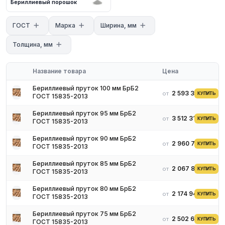
Бериллиевый порошок
с нашими менеджерами. Мы предложим оптимальные условия
поставки и доставки.
ГОСТ
Марка
Ширина, мм
Толщина, мм
Название товара
Цена
Бериллиевый пруток 100 мм БрБ2
2 593 338 ₽
от
КУПИТЬ
ГОСТ 15835-2013
Бериллиевый пруток 95 мм БрБ2
3 512 313 ₽
от
КУПИТЬ
ГОСТ 15835-2013
Бериллиевый пруток 90 мм БрБ2
2 960 755 ₽
от
КУПИТЬ
ГОСТ 15835-2013
Бериллиевый пруток 85 мм БрБ2
2 067 833 ₽
от
КУПИТЬ
ГОСТ 15835-2013
Бериллиевый пруток 80 мм БрБ2
2 174 947 ₽
от
КУПИТЬ
ГОСТ 15835-2013
Бериллиевый пруток 75 мм БрБ2
2 502 660 ₽
от
КУПИТЬ
ГОСТ 15835-2013