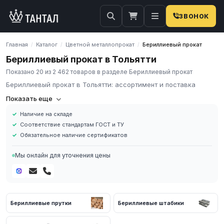
ЗВОНОК
Главная
Каталог
Цветной металлопрокат
Бериллиевый прокат
/
/
/
Бериллиевый прокат в Тольятти
Показано 20 из 2 462 товаров в разделе Бериллиевый прокат
Бериллиевый прокат в Тольятти: ассортимент и поставка
Компания «Тантал» предлагает Бериллиевый прокат в России.
Показать еще
Мы осуществляем оптовые и розничные поставки
Наличие на складе
металлопроката и промышленных материалов по всей России.
Соответствие стандартам ГОСТ и ТУ
В нашем каталоге представлен широкий ассортимент
Обязательное наличие сертификатов
Бериллиевый прокат различных марок, размеров и типов. Все
изделия соответствуют требованиям ГОСТ и ТУ, имеют
Мы онлайн для уточнения цены
сертификаты качества.
Наличие на складе в России
Соответствие стандартам ГОСТ и ТУ
Обязательное наличие сертификатов
Бериллиевые прутки
Бериллиевые штабики
Доставка по региону
Для получения актуальных цен и наличия на складе свяжитесь