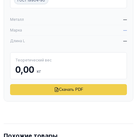
ГОСТ 19904-90
W
Металл
—
Марка
—
Длина L
—
Теоретический вес
0,00
кг
Скачать PDF
Похожие товары