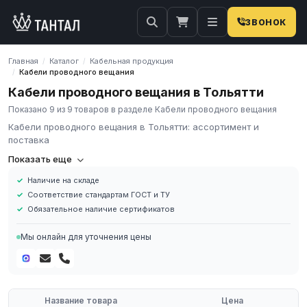
ЗВОНОК
Главная
Каталог
Кабельная продукция
/
/
Кабели проводного вещания
/
Кабели проводного вещания в Тольятти
Показано 9 из 9 товаров в разделе Кабели проводного вещания
Кабели проводного вещания в Тольятти: ассортимент и
поставка
Компания «Тантал» предлагает Кабели проводного вещания в
Показать еще
России. Мы осуществляем оптовые и розничные поставки
Наличие на складе
металлопроката и промышленных материалов по всей России.
Соответствие стандартам ГОСТ и ТУ
В нашем каталоге представлен широкий ассортимент Кабели
Обязательное наличие сертификатов
проводного вещания различных марок, размеров и типов. Все
изделия соответствуют требованиям ГОСТ и ТУ, имеют
Мы онлайн для уточнения цены
сертификаты качества.
Наличие на складе в России
Соответствие стандартам ГОСТ и ТУ
Обязательное наличие сертификатов
Название товара
Цена
Доставка по региону