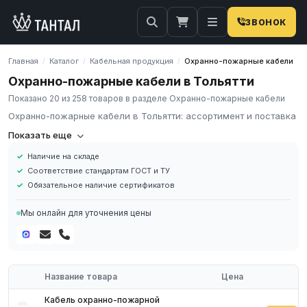
ЗВОНОК
Главная
Каталог
Кабельная продукция
Охранно-пожарные кабели
/
/
/
Охранно-пожарные кабели в Тольятти
Показано 20 из 258 товаров в разделе Охранно-пожарные кабели
Охранно-пожарные кабели в Тольятти: ассортимент и поставка
Кабель охранно-пожарной сигнализации
Показать еще
Наличие на складе
Кабель охранно-пожарной сигнализации выпускается в
Соответствие стандартам ГОСТ и ТУ
соответствии с требованиями закона №123-ФЗ, в котором
Обязательное наличие сертификатов
предусмотрено сохранение функциональности линий в
условиях пожара. Его качество подтверждено техническим
Мы онлайн для уточнения цены
сертификатом огнестойкости международного образца.
Кабельные системы, отвечающие ГОСТ Р 53315-2009,
нечувствительны к воздействию огня, летучих веществ и
обеспечивает работоспособность систем оповещения и
контроля доступа в течение времени, необходимого для
Название товара
Цена
эвакуации людей.
Кабель охранно-пожарной