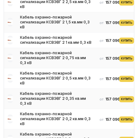
сигнализации КСВЭВГ 2 2,5 кв.мм 0,3
157 096 ₽
от
КУПИТЬ
кВ
Кабель охранно-пожарной
сигнализации КСВЭВГ 2 1,5 кв.мм 0,3
157 096 ₽
от
КУПИТЬ
кВ
Кабель охранно-пожарной
157 096 ₽
от
КУПИТЬ
сигнализации КСВЭВГ 2 1 кв.мм 0,3 кВ
Кабель охранно-пожарной
сигнализации КСВЭВГ 2 0,75 кв.мм
157 096 ₽
от
КУПИТЬ
0,3 кВ
Кабель охранно-пожарной
сигнализации КСВЭВГ 2 0,5 кв.мм 0,3
157 096 ₽
от
КУПИТЬ
кВ
Типы кабельных продуктов для
Кабель охранно-пожарной
пожарных линий
сигнализации КСВЭВГ 2 0,35 кв.мм
157 096 ₽
от
КУПИТЬ
0,3 кВ
Продукция российского производства обозначаются
Кабель охранно-пожарной
индексами НГ-FRLS и НГ-FRHF, импортного - H и E180.
сигнализации КСВЭВГ 2 0,2 кв.мм 0,3
157 096 ₽
от
КУПИТЬ
Зарубежная маркировка говорит о том, что токопроводящая
кВ
жила имеет защиту в виде полимерного слоя, не
Кабель охранно-пожарной
подверженного возгоранию и выдерживающего температуру,